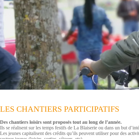
LES CHANTIERS PARTICIPATIFS
Des chantiers loisirs sont proposés tout au long de l’année.
Ils se réalisent sur les temps festifs de La Blaiserie ou dans un but d’int
Les jeunes capitalisent des crédits qu’ils peuvent utiliser pour des activi
secteur jeunes (loisirs, sorties, séjours, etc).