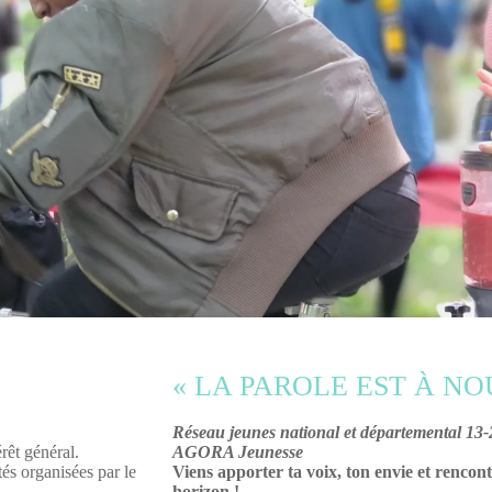
« LA PAROLE EST À NOU
Réseau jeunes national et départemental 13
érêt général.
AGORA Jeunesse
tés organisées par le
Viens apporter ta voix, ton envie et rencon
horizon !