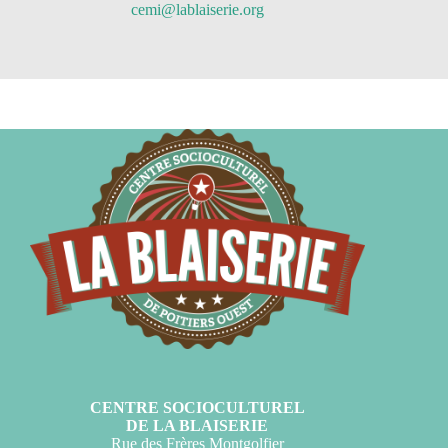
cemi@lablaiserie.org
CENTRE SOCIOCULTUREL
DE LA BLAISERIE
Rue des Frères Montgolfier