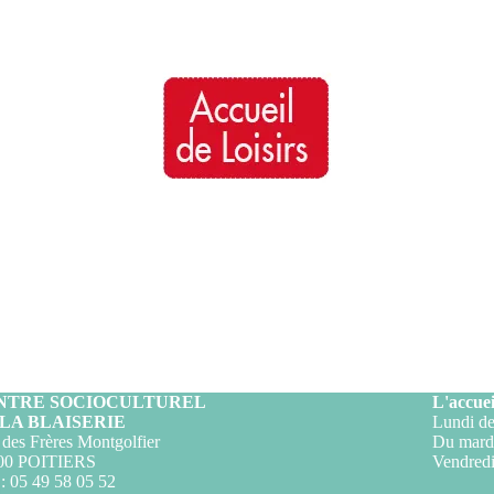
NTRE SOCIOCULTUREL
L'accuei
 LA BLAISERIE
Lundi de
des Frères Montgolfier
Du mardi
00 POITIERS
Vendredi
 : 05 49 58 05 52