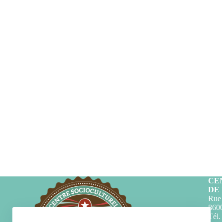
CE
DE
Rue 
860
Tél.